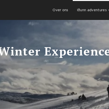
Over ons
Iðunn adventures
Winter Experienc