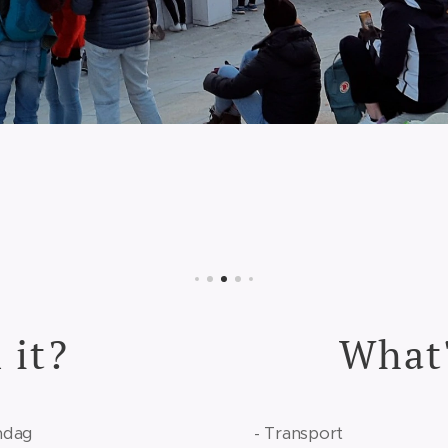
 it?
What'
ndag
- Transport