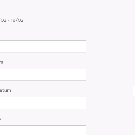
/02 - 18/02
am
atum
s