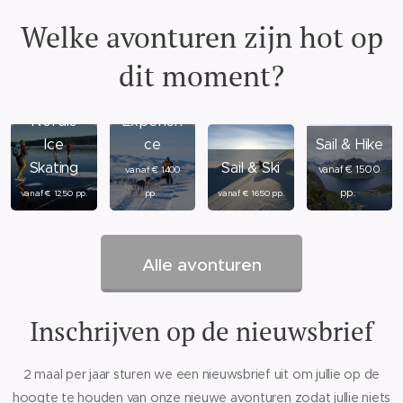
Welke avonturen zijn hot op
dit moment?
Winter
Nordic
Experien
Ice
ce
Sail & Hike
Skating
Sail & Ski
vanaf € 1500
vanaf € 1400
pp.
pp.
vanaf € 1250 pp.
vanaf € 1650 pp.
Alle avonturen
Inschrijven op de nieuwsbrief
2 maal per jaar sturen we een nieuwsbrief uit om jullie op de
hoogte te houden van onze
nieuwe
avonturen zodat jullie niets