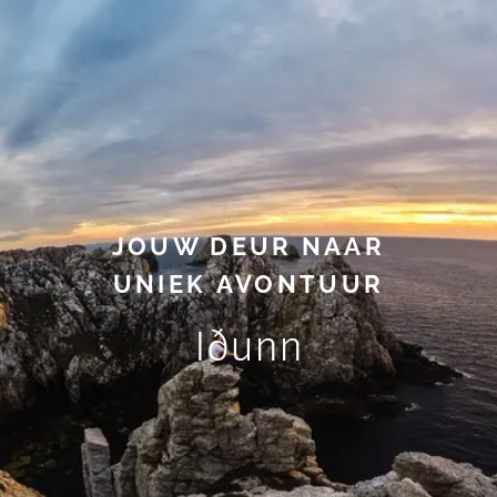
JOUW DEUR NAAR
UNIEK
AVONTUUR
Iðunn