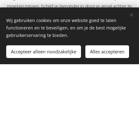
moeten missen. Schrijf je hieronder in door je email achter te
laten.
Wij gebruiken cookies om onze website goed te laten
functioneren en te beveiligen, en om je de best mogelijke
gebruikerservaring te bieden.
Voornaam + Naam
Accepteer alleen noodzakelijke
Alles accepteren
E-mailadres
Indienen
©2020 Iðunn Adventure, keep your mind young
Cookies